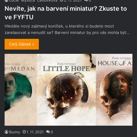
Lucie "Mystica" Laštovková
2. 11. 2021
0
Nevíte, jak na barvení miniatur? Zkuste to
ve FYFTU
Hledáte nový zajímavý koníček, u kterého si budete moct
zarelaxovat a nenudit se? Barvení miniatur by pro vás mohla být…
Celý článek »
Bunny
1. 11. 2021
0