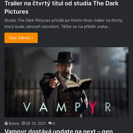
Trailer na čtvrtý titul od studia The Dark
Pictures
Studio The Dark Pictures přináší po třetím titulu trailer na čtvrtý,
který bude zároveň ukončení. Těšte se na příběh vraha…
Celý článek »
Bunny
26. 10. 2021
0
Vampyr dostává update na next – gen