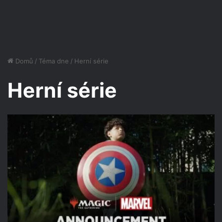
Domů
/
Téma dne
/
Herní série
Herní série