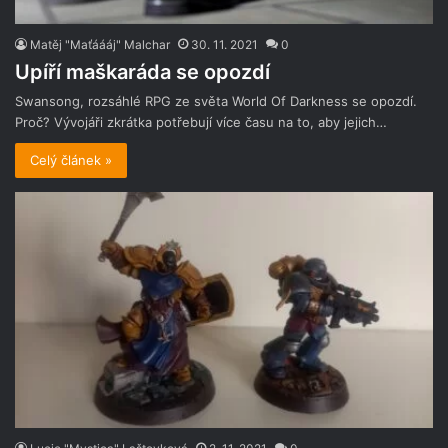
Matěj "Maťáááj" Malchar
30. 11. 2021
0
Upíří maškaráda se opozdí
Swansong, rozsáhlé RPG ze světa World Of Darkness se opozdí.
Proč? Vývojáři zkrátka potřebují více času na to, aby jejich…
Celý článek »