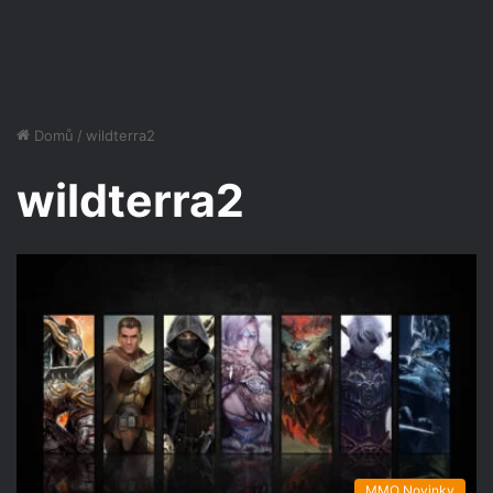
Domů
/
wildterra2
wildterra2
MMO Novinky