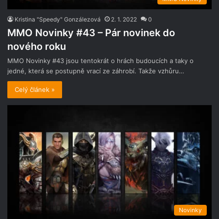
Kristina "Speedy" Gonzálezová
2. 1. 2022
0
MMO Novinky #43 – Pár novinek do
nového roku
MMO Novinky #43 jsou tentokrát o hrách budoucích a taky o
jedné, která se postupně vrací ze záhrobí. Takže vzhůru…
Celý článek »
Novinky