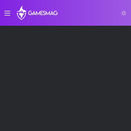
Menu
S
sk