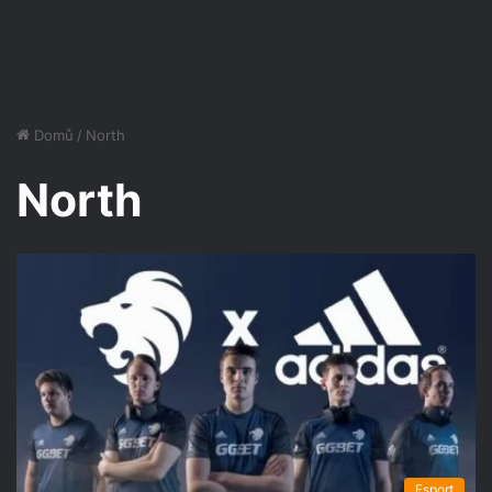
Domů
/
North
North
Esport