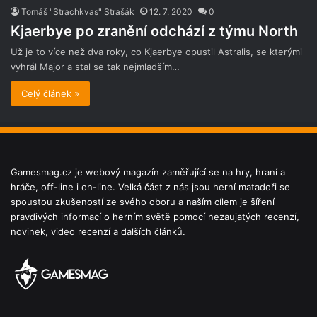
Tomáš "Strachkvas" Strašák
12. 7. 2020
0
Kjaerbye po zranění odchází z týmu North
Už je to více než dva roky, co Kjaerbye opustil Astralis, se kterými
vyhrál Major a stal se tak nejmladším…
Celý článek »
Gamesmag.cz je webový magazín zaměřující se na hry, hraní a
hráče, off-line i on-line. Velká část z nás jsou herní matadoři se
spoustou zkušeností ze svého oboru a naším cílem je šíření
pravdivých informací o herním světě pomocí nezaujatých recenzí,
novinek, video recenzí a dalších článků.