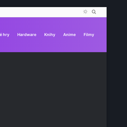
Switch
Vyhledat
skin
é hry
Hardware
Knihy
Anime
Filmy