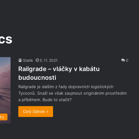
cs
Statik
5. 11. 2021
0
Railgrade – vláčky v kabátu
budoucnosti
Railgrade je dalším z řady dopravních logistických
Tycoonů. Snaží se však zaujmout originálním prostředím
a příběhem. Bude to stačit?
Celý článek »
nky