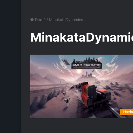
Domů
/
MinakataDynamics
MinakataDynami
Novi