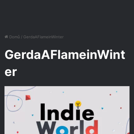
Domů
/
GerdaAFlameinWinter
GerdaAFlameinWint
er