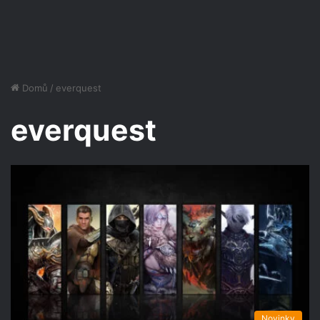
Domů
/
everquest
everquest
Novinky