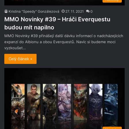
Kristina "Speedy" Gonzálezová
27. 11. 2021
0
MMO Novinky #39 – Hráči Everquestu
budou mít napilno
MMO Novinky #39 přinášejí další dávku informací o nadcházejících
expanzí do Albionu a obou Everquestů. Navíc si budeme moci
vyzkoušet…
Celý článek »