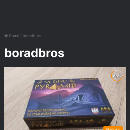
Domů
/
boradbros
boradbros
Novinky