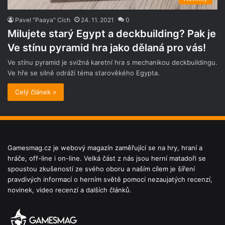
Pavel "Paaya" Cích
24. 11. 2021
0
Milujete starý Egypt a deckbuilding? Pak je
Ve stínu pyramid hra jako dělaná pro vás!
Ve stínu pyramid je svižná karetní hra s mechanikou deckbuildingu.
Ve hře se silně odráží téma starověkého Egypta.
Celý článek »
Gamesmag.cz je webový magazín zaměřující se na hry, hraní a
hráče, off-line i on-line. Velká část z nás jsou herní matadoři se
spoustou zkušeností ze svého oboru a naším cílem je šíření
pravdivých informací o herním světě pomocí nezaujatých recenzí,
novinek, video recenzí a dalších článků.