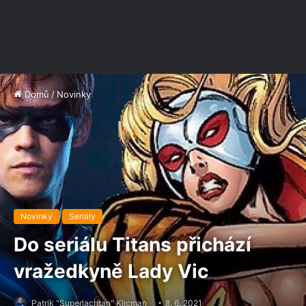
Domů
/
Novinky
Novinky
Seriály
Do seriálu Titans přichází
vražedkyně Lady Vic
Patrik "Superlachtan" Klicman
8. 6. 2021