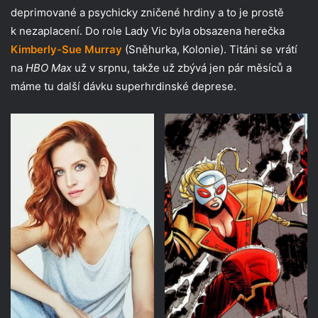
deprimované a psychicky zničené hrdiny a to je prostě
k nezaplacení. Do role Lady Vic byla obsazena herečka
Kimberly-Sue Murray
(Sněhurka, Kolonie). Titáni se vrátí
na
HBO Max
už v srpnu, takže už zbývá jen pár měsíců a
máme tu další dávku superhrdinské deprese.