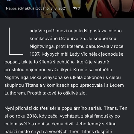
Naposledy aktualizováno: 8. 6. 2021
0
L
ady Vic patří mezi nejmladší postavy celého
komiksového
DC
univerza. Je soupeřkou
Nightwinga, proti kterému debutovala v roce
1997. Kdybych měl Lady Vic nějak jednoduše
popsat, tak je to šílená šlechtična, která je vlastně
proslulou nájemnou vražedkyní. Kromě samotného
Nightwinga Dicka Graysona se utkala dokonce i s celou
skupinou Titans a v komiksech spolupracovala i s Lexem
Luthorem. Prostě takové to ošklivé zlo.
Nyní přichází do třetí série populárního seriálu Titans. Ten
si od roku 2018, kdy začal vycházet, získal fanoušky po
celém světě a není se čemu divit. Jeho temný setting
nabízí místo čirých a veselých Teen Titans dospělé