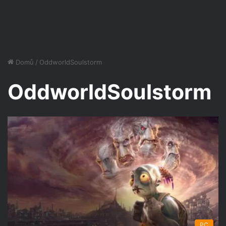
Domů
/
OddworldSoulstorm
OddworldSoulstorm
PC