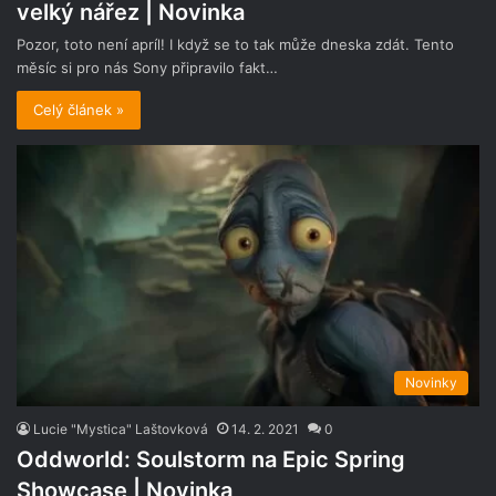
velký nářez | Novinka
Pozor, toto není apríl! I když se to tak může dneska zdát. Tento
měsíc si pro nás Sony připravilo fakt…
Celý článek »
Novinky
Lucie "Mystica" Laštovková
14. 2. 2021
0
Oddworld: Soulstorm na Epic Spring
Showcase | Novinka