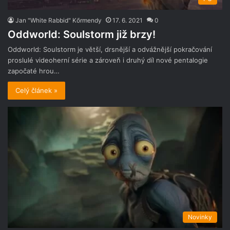
Jan "White Rabbid" Kőrmendy
17. 6. 2021
0
Oddworld: Soulstorm již brzy!
Oddworld: Soulstorm je větší, drsnější a odvážnější pokračování
proslulé videoherní série a zároveň i druhý díl nové pentalogie
započaté hrou…
Celý článek »
Novinky