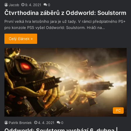
Jacob
9. 4. 2021
0
Čtvrthodina záběrů z Oddworld: Soulstorm
První velká hra letošního jara je už tady. V rámci předplatného PS+
pro konzole PS5 vyšel Oddworld: Soulstorm. Hráči na…
Celý článek »
PC
Patrik Broniek
4. 4. 2021
0
Oddworld: Soulstorm vychází 6. dubna |