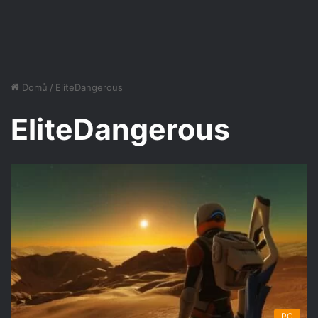
Domů
/
EliteDangerous
EliteDangerous
PC