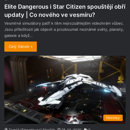
Elite Dangerous i Star Citizen spouštějí obří
updaty | Co nového ve vesmíru?
Vesmírné simulátory patří k těm nejrozsáhlejším videohrám vůbec.
Jsou příležitostí jak objevit a prozkoumat neznámé světy, planety,
galaxie a když…
Celý článek »
Novinky
Tomáš "Strachkvas" Strašák
28. 10. 2020
0