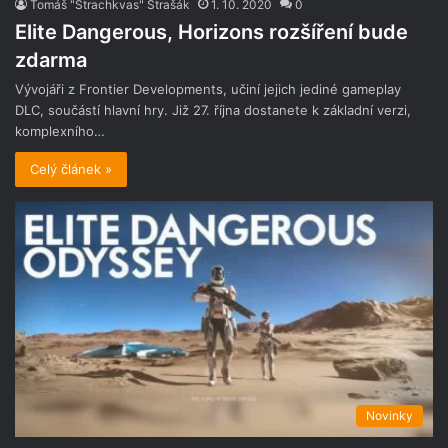
Tomáš "Strachkvas" Strašák
1. 10. 2020
0
Elite Dangerous, Horizons rozšíření bude
zdarma
Vývojáři z Frontier Developments, učiní jejich jediné gameplay
DLC, součástí hlavní hry. Již 27. října dostanete k základní verzi,
komplexního…
Celý článek »
Novinky