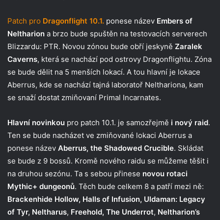
Patch pro
Dragonflight 10.1.
ponese název
Embers of
Neltharion
a brzo bude spuštěn na testovacích serverech
Blizzardu: PTR. Novou zónou bude obří jeskyně
Zaralek
Caverns
, která se nachází pod ostrovy Dragonflightu. Zóna
se bude dělit na 5 menších lokací. A tou hlavní je lokace
Aberrus, kde se nachází tajná laboratoř Nelthariona, kam
se snaží dostat zmiňovaní Primal Incarnates.
Hlavní novinkou
pro patch 10.1. je samozřejmě
i nový raid
.
Ten se bude nacházet ve zmiňované lokaci Aberrus a
ponese název
Aberrus, the Shadowed Crucible
. Skládat
se bude z 9 bossů. Kromě nového raidu se můžeme těšit i
na druhou sezónu. Ta s sebou přinese
novou rotaci
Mythic+ dungeonů
. Těch bude celkem 8 a patří mezi ně:
Brackenhide Hollow, Halls of Infusion, Uldaman: Legacy
of Tyr, Neltharus
,
Freehold, The Underrot
,
Neltharion’s