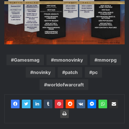
Gamesmag
mmonovinky
mmorpg
novinky
patch
pc
worldofwarcraft