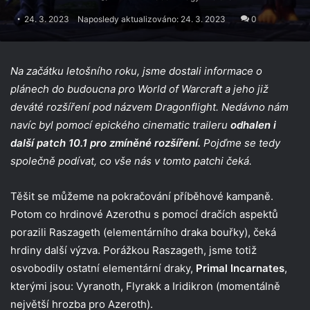
24. 3. 2023
Naposledy aktualizováno: 24. 3. 2023
0
Na začátku letošního roku, jsme dostali informace o
plánech do budoucna pro World of Warcraft a jeho již
deváté rozšíření pod názvem Dragonflight. Nedávno nám
navíc byl pomocí epického cinematic traileru
odhalen i
další patch 10.1 pro zmíněné rozšíření.
Pojďme se tedy
společně podívat, co vše nás v tomto patchi čeká.
Těšit se můžeme na pokračování příběhové kampaně.
Potom co hrdinové Azerothu s pomocí dračích aspektů
porazili Raszageth (elementárního draka bouřky), čeká
hrdiny další výzva. Porážkou Raszageth, jsme totiž
osvobodily ostatní elementární draky,
Primal Incarnates
,
kterými jsou: Vyranoth, Flyrakk a Iridikron (momentálně
největší hrozba pro Azeroth).