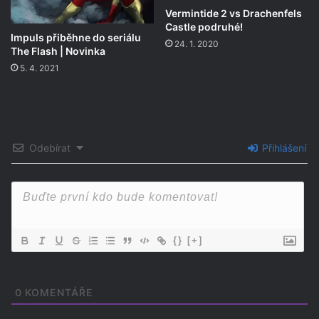
Vermintide 2 vs Drachenfels
Castle podruhé!
Impuls přiběhne do seriálu
24. 1. 2020
The Flash | Novinka
5. 4. 2021
Odebírat
Přihlášení
{}
[+]
0
KOMENTÁŘE