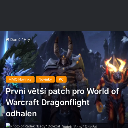
Domů
/
Hry
MMO Novinky
Novinky
PC
První větší patch pro World of
Warcraft Dragonflight
odhalen
Radek "Bagy" Doležal