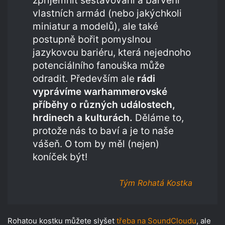
zpříjemnit sestavování a barvení
vlastních armád (nebo jakýchkoli
miniatur a modelů), ale také
postupně bořit pomyslnou
jazykovou bariéru, která nejednoho
potenciálního fanouška může
odradit. Především ale
rádi
vyprávíme warhammerovské
příběhy o různých událostech,
hrdinech a kulturách.
Děláme to,
protože nás to baví a je to naše
vášeň. O tom by měl (nejen)
koníček být!
Tým Rohatá Kostka
Rohatou kostku můžete slyšet
třeba na SoundCloudu
, ale