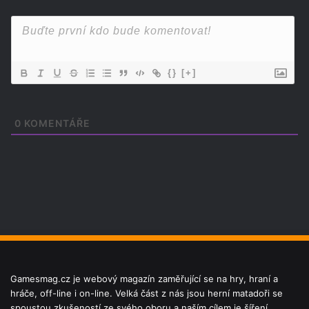
{}
[+]
0
KOMENTÁŘE
Gamesmag.cz je webový magazín zaměřující se na hry, hraní a
hráče, off-line i on-line. Velká část z nás jsou herní matadoři se
spoustou zkušeností ze svého oboru a naším cílem je šíření