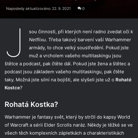
Naposledy aktualizováno: 22. 9. 2021
0
J
sou činnosti, při kterých není radno zvedat oči k
Netflixu
. Třeba takový barvení vaší Warhammer
armády, to chce velký soustředění. Pokud jste
muž a vrcholem vašeho multitaskingu jsou
štětce a podcast, pak čtěte dál. Pokud jste žena a štětec a
podcast jsou základem vašeho multitaskingu, pak čtěte
taky. Možná jste silní na bojišti, ale slyšeli jste už o
Rohaté
Kostce
?
Rohatá Kostka?
Warhammer je fantasy svět, který by strčil do kapsy World
of Warcraft a sérii Elder Scrolls naráz. Někdy je těžké se ve
všech těch komplexních zápletkách a charakteristikách