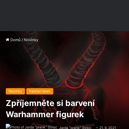
Domů
/
Novinky
Novinky
Partner news
Zpříjemněte si barvení
Warhammer figurek
Jarda "prank" Strejc
21. 9. 2021