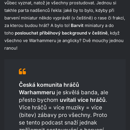
vůbec vyznat, natož je všechny prostudovat. Jednou si
takhle parta nadšenců řekla: jaké by to bylo, kdyby při
barvení miniatur někdo vyprávěl (v češtině) o rase či frakci,
za kterou budou hrát? A bylo to!
Barvit
miniatury a do
toho
poslouchat příběhový background v češtině
, když
všechno ve Warhammeru je anglicky? Dvě mouchy jednou
ranou!
Česká komunita hráčů
Warhammeru
je skvělá banda, ale
přesto bychom
uvítali více hráčů
.
Více hráčů = více muziky = více
(bitev) zábavy pro všechny. Proto
se tento podcast snaží jednak