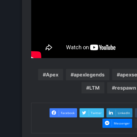
Apex
apexlegends
apexs
LTM
respawn
Facebook
Twitter
LinkedIn
Messenger