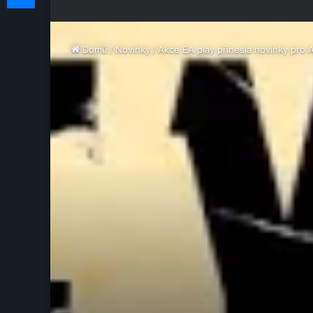
Domů
/
Novinky
/
Akce EA play přinesla novinky pro