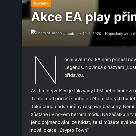
Novinky
Akce EA play při
Jacob
19. 6. 2020
Naposledy aktuali
N
oční event od EA nám přinesl nov
Legends. Novinka s názvem „Lost
přídavků.
Asi tím největším je takzvaný LTM nebo limitov
Tento mód přináší souboje během kterých budete 
Také budou odstraněny respawn beacony. Nemusí
zůstane i v novém herním módu. Na začátku hry 
jeho pojmenování lze hádat, že si můžete své te
nová lokace „Crypto Town“.