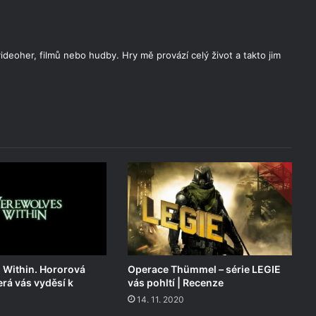
deoher, filmů nebo hudby. Hry mě provází celý život a takto jim
 Within. Hororová
Operace Thümmel – série LEGIE
erá vás vyděsí k
vás pohltí | Recenze
14. 11. 2020