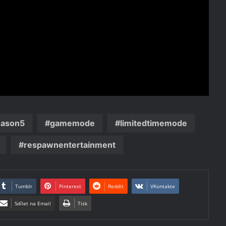
eason5
gamemode
limitedtimemode
respawnentertainment
Tumblr
Pinterest
Reddit
VKontakte
Sdílet na Email
Tisk