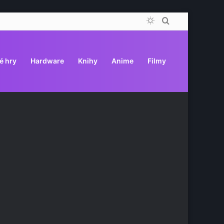
Switch
Vyhledat
skin
é hry
Hardware
Knihy
Anime
Filmy