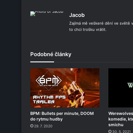
Jacob
Zajímá mě veškeré dění ve světě vi
to chci trošku vrátit.
Podobné články
BPM: Bullets per minute, DOOM
Werewolves
do rytmu hudby
komedie, kt
smíchu
29. 7. 2020
30. 5. 2021