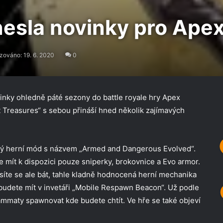
nesla novinky pro Ape
zováno: 19. 6. 2020
0
inky ohledně páté sezony do battle royale hry Apex
 Treasures“ s sebou přináší hned několik zajímavých
aný herní mód s názvem „Armed and Dangerous Evolved“.
mít k dispozici pouze sniperky, brokovnice a Evo armor.
te se ale bát, tahle kladně hodnocená herní mechanika
budete mít v invetáři „Mobile Respawn Beacon“. Už podle
ammaty spawnovat kde budete chtít. Ve hře se také objeví