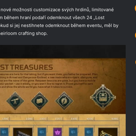
ké nové možnosti customizace svých hrdinů, limitované
ám během hraní podaří odemknout všech 24 „Lost
okud si jej nestihnete odemknout během eventu, měl by
heirloom crafting shop.