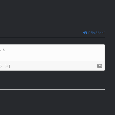
Přihlášení
{}
[+]