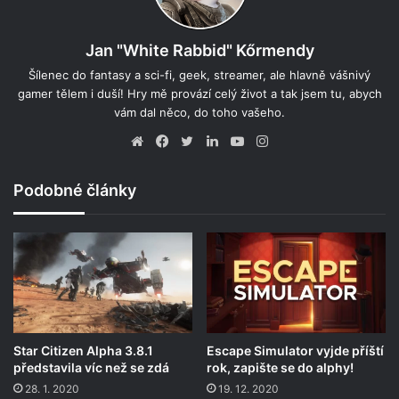
Jan "White Rabbid" Kőrmendy
Šílenec do fantasy a sci-fi, geek, streamer, ale hlavně vášnivý
gamer tělem i duší! Hry mě provází celý život a tak jsem tu, abych
vám dal něco, do toho vašeho.
Website
Facebook
Twitter
LinkedIn
YouTube
Instagram
Podobné články
Star Citizen Alpha 3.8.1
Escape Simulator vyjde příští
představila víc než se zdá
rok, zapište se do alphy!
28. 1. 2020
19. 12. 2020