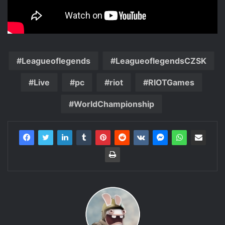
Leagueoflegends
LeagueoflegendsCZSK
Live
pc
riot
RIOTGames
WorldChampionship