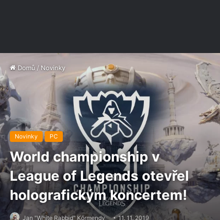
Domů
/
Novinky
Novinky
PC
World championship v
League of Legends otevřel
holografickým koncertem!
Jan "White Rabbid" Kőrmendy
11. 11. 2019