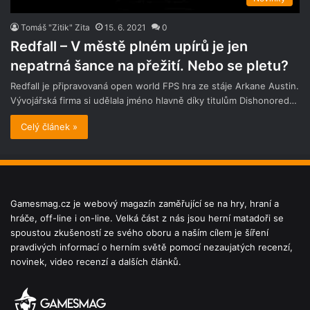
Tomáš "Zitik" Zita
15. 6. 2021
0
Redfall – V městě plném upírů je jen
nepatrná šance na přežití. Nebo se pletu?
Redfall je připravovaná open world FPS hra ze stáje Arkane Austin.
Vývojářská firma si udělala jméno hlavně díky titulům Dishonored…
Celý článek »
Gamesmag.cz je webový magazín zaměřující se na hry, hraní a
hráče, off-line i on-line. Velká část z nás jsou herní matadoři se
spoustou zkušeností ze svého oboru a naším cílem je šíření
pravdivých informací o herním světě pomocí nezaujatých recenzí,
novinek, video recenzí a dalších článků.