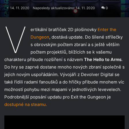
14. 11. 2020
Naposledy aktualizováno: 14. 11. 2020
0
V
ertikální bratříček 2D plošinovky
Enter the
Dungeon
, dostává update. Do šílené střílečky
s obrovským počtem zbraní a s ještě větším
počtem projektilů, blížících se k vašemu
charakteru přibude rozšíření s názvem
The Hello to Arms
.
Do hry se zaprvé dostane mnoho nových zbraní společně s
jejich novým uspořádáním. Vývojáři z Devolver Digital se
také řídili radami fanoušků a do hříčky přibude mnohem víc
možností pohybu mezi mapami v jednotlivých levevelech.
Podrobnější popsání updatu pro Exit the Gungeon je
dostupné na steamu.