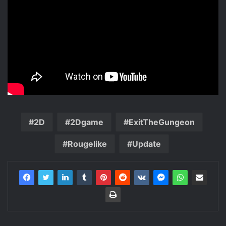
2D
2Dgame
ExitTheGungeon
Rougelike
Update