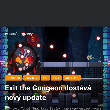
Domů
/
Novinky
Nintendo
Novinky
PC
PS4
Xbox One
Exit the Gungeon dostává
nový update
Tomáš "Strachkvas" Strašák