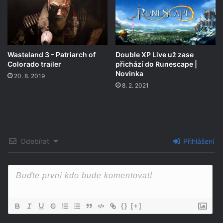
Wasteland 3 – Patriarch of
Double XP Live už zase
Colorado trailer
přichází do Runescape |
Novinka
20. 8. 2019
8. 2. 2021
Odebírat
Přihlášení
{}
[+]