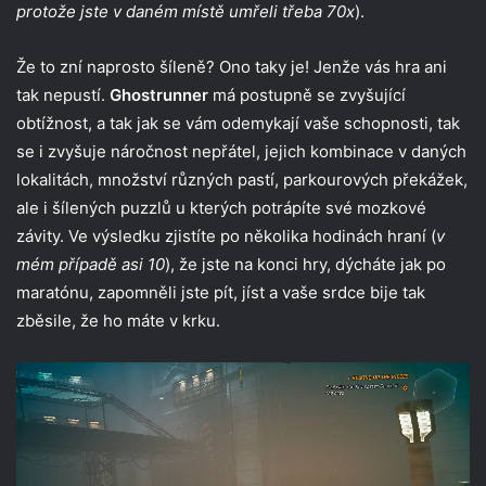
protože jste v daném místě umřeli třeba 70x
).
Že to zní naprosto šíleně? Ono taky je! Jenže vás hra ani
tak nepustí.
Ghostrunner
má postupně se zvyšující
obtížnost, a tak jak se vám odemykají vaše schopnosti, tak
se i zvyšuje náročnost nepřátel, jejich kombinace v daných
lokalitách, množství různých pastí, parkourových překážek,
ale i šílených puzzlů u kterých potrápíte své mozkové
závity. Ve výsledku zjistíte po několika hodinách hraní (
v
mém případě asi 10
), že jste na konci hry, dýcháte jak po
maratónu, zapomněli jste pít, jíst a vaše srdce bije tak
zběsile, že ho máte v krku.