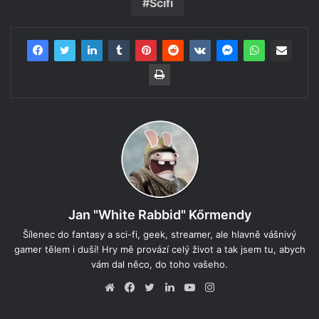
Scifi
Jan "White Rabbid" Kőrmendy
Šílenec do fantasy a sci-fi, geek, streamer, ale hlavně vášnivý
gamer tělem i duší! Hry mě provází celý život a tak jsem tu, abych
vám dal něco, do toho vašeho.
Website
Facebook
Twitter
LinkedIn
YouTube
Instagram