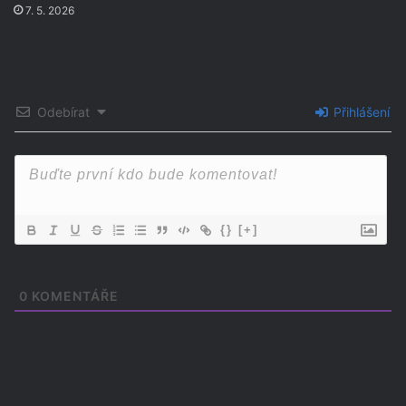
7. 5. 2026
Odebírat
Přihlášení
{}
[+]
0
KOMENTÁŘE