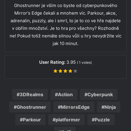
Ghostrunner je vším co byste od cyberpunkového
Mirror's Edge čekali a mnohem víc. Parkour, akce,
adrenalin, puzzly, ale i smrt, to je to co ve hře najdete
v obřím množství. Je to hra pro všechny? Rozhodně
ne! Pokud totiž nemáte silnou vůli u hry nevydržíte víc
jak 10 minut.
User Rating:
3.95
(
1
votes)
3DRealms
Action
Cyberpunk
Ghostrunner
MirrorsEdge
Ninja
Parkour
platformer
Puzzle