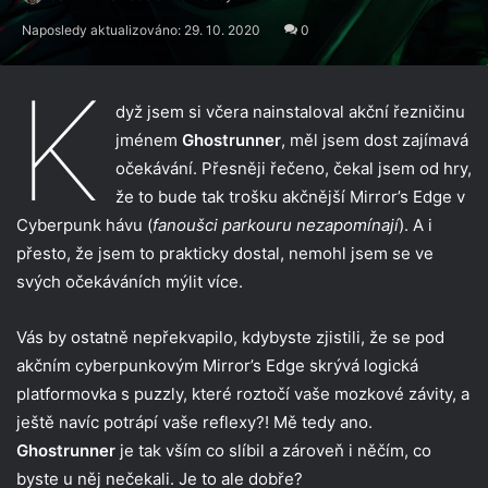
Naposledy aktualizováno: 29. 10. 2020
0
K
dyž jsem si včera nainstaloval akční řezničinu
jménem
Ghostrunner
, měl jsem dost zajímavá
očekávání. Přesněji řečeno, čekal jsem od hry,
že to bude tak trošku akčnější Mirror’s Edge v
Cyberpunk hávu (
fanoušci parkouru nezapomínají
). A i
přesto, že jsem to prakticky dostal, nemohl jsem se ve
svých očekáváních mýlit více.
Vás by ostatně nepřekvapilo, kdybyste zjistili, že se pod
akčním cyberpunkovým Mirror’s Edge skrývá logická
platformovka s puzzly, které roztočí vaše mozkové závity, a
ještě navíc potrápí vaše reflexy?! Mě tedy ano.
Ghostrunner
je tak vším co slíbil a zároveň i něčím, co
byste u něj nečekali. Je to ale dobře?