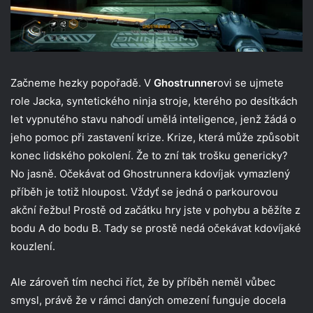
Začneme hezky popořadě. V
Ghostrunner
ovi se ujmete
role Jacka, syntetického ninja stroje, kterého po desítkách
let vypnutého stavu nahodí umělá inteligence, jenž žádá o
jeho pomoc při zastavení krize. Krize, která může způsobit
konec lidského pokolení. Že to zní tak trošku genericky?
No jasně. Očekávat od Ghostrunnera kdovíjak vymazlený
příběh je totiž hloupost. Vždyť se jedná o parkourovou
akční řežbu! Prostě od začátku hry jste v pohybu a běžíte z
bodu A do bodu B. Tady se prostě nedá očekávat kdovíjaké
kouzlení.
Ale zároveň tím nechci říct, že by příběh neměl vůbec
smysl, právě že v rámci daných omezení funguje docela