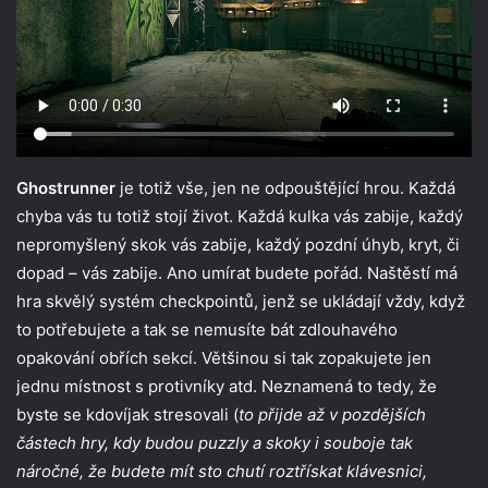
Ghostrunner
je totiž vše, jen ne odpouštějící hrou. Každá
chyba vás tu totiž stojí život. Každá kulka vás zabije, každý
nepromyšlený skok vás zabije, každý pozdní úhyb, kryt, či
dopad – vás zabije. Ano umírat budete pořád. Naštěstí má
hra skvělý systém checkpointů, jenž se ukládají vždy, když
to potřebujete a tak se nemusíte bát zdlouhavého
opakování obřích sekcí. Většinou si tak zopakujete jen
jednu místnost s protivníky atd. Neznamená to tedy, že
byste se kdovíjak stresovali (
to přijde až v pozdějších
částech hry, kdy budou puzzly a skoky i souboje tak
náročné, že budete mít sto chutí roztřískat klávesnici,