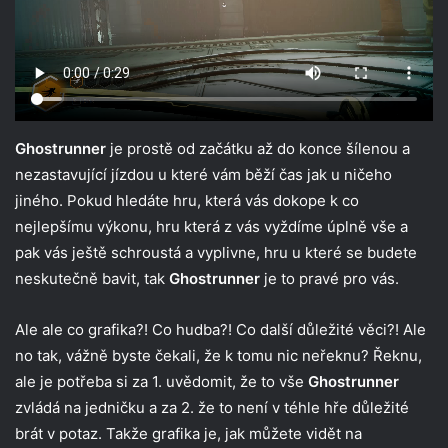
Ghostrunner
je prostě od začátku až do konce šílenou a
nezastavující jízdou u které vám běží čas jak u ničeho
jiného. Pokud hledáte hru, která vás dokope k co
nejlepšímu výkonu, hru která z vás vyždíme úplně vše a
pak vás ještě schroustá a vyplivne, hru u které se budete
neskutečně bavit, tak
Ghostrunner
je to pravé pro vás.
Ale ale co grafika?! Co hudba?! Co další důležité věci?! Ale
no tak, vážně byste čekali, že k tomu nic neřeknu? Řeknu,
ale je potřeba si za 1. uvědomit, že to vše
Ghostrunner
zvládá na jedničku a za 2. že to není v téhle hře důležité
brát v potaz. Takže grafika je, jak můžete vidět na