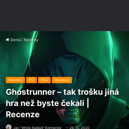
Domů
/
Novinky
Novinky
PC
PS4
Recenze
Ghostrunner – tak trošku jiná
hra než byste čekali |
Recenze
Jan "White Rabbid" Kőrmendy
29. 10. 2020