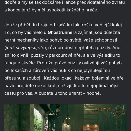
dobře a my se tak dočkáme i lehce předvídatelného zvratu
a konce jenž by měl uspokojit každého hráče.
Jenže příběh tu hraje od začátku tak trošku vedlejší kolej.
To, co by vás mělo u
Ghostrunner
a zajímat jsou důležité
herní mechaniky jako pohyb po světě, vaše schopnosti
(
jenž si vylepšujete
), různorodost nepřátel a puzzly. Ano
zní to divně, puzzly v parkourové hře, ale ve výsledku to
funguje skvěle. Protože právě puzzly ovlivňují váš pohyb
po lokacích a zároveň vás nutí k co nejplynulejšímu
přesunu a souboji. Každou lokací, každým bojem si ve hře
navíc projdete několikrát, než zjistíte tu nejoptimálnější
cestu pro vás. A budete u toho umírat – hodně.