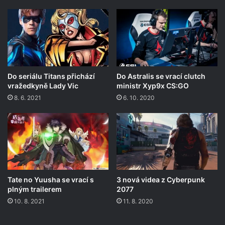
Do seriálu Titans přichází
Do Astralis se vrací clutch
vražedkyně Lady Vic
ministr Xyp9x CS:GO
8. 6. 2021
6. 10. 2020
Tate no Yuusha se vrací s
3 nová videa z Cyberpunk
plným trailerem
2077
10. 8. 2021
11. 8. 2020