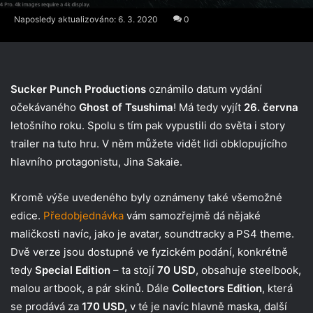
Naposledy aktualizováno: 6. 3. 2020
0
Sucker Punch Productions
oznámilo datum vydání
očekávaného
Ghost of Tsushima
! Má tedy vyjít
26. června
letošního roku. Spolu s tím pak vypustili do světa i story
trailer na tuto hru. V něm můžete vidět lidi obklopujícího
hlavního protagonistu, Jina Sakaie.
Kromě výše uvedeného byly oznámeny také všemožné
edice.
Předobjednávka
vám samozřejmě dá nějaké
maličkosti navíc, jako je avatar, soundtracky a PS4 theme.
Dvě verze jsou dostupné ve fyzickém podání, konkrétně
tedy
Special Edition
– ta stojí
70 USD
, obsahuje steelbook,
malou artbook, a pár skinů. Dále
Collectors Edition
, která
se prodává za
170 USD,
v té je navíc hlavně maska, další