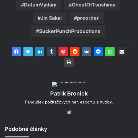
DatumVydání
GhostOfTsushima
Jin Sakai
preorder
SuckerPunchProductions
Patrik Broniek
Fanoušek počítačových her, esportu a hudby.
Website
Podobné články