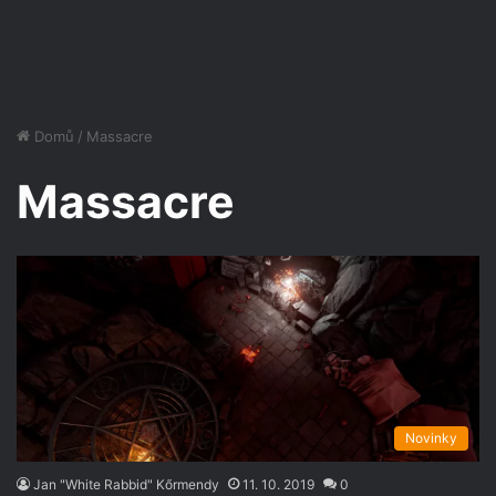
Domů
/
Massacre
Massacre
Novinky
Jan "White Rabbid" Kőrmendy
11. 10. 2019
0