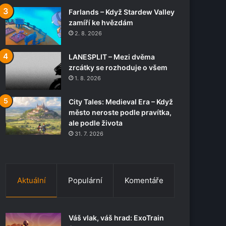
Farlands – Když Stardew Valley
zamíří ke hvězdám
2. 8. 2026
LANESPLIT – Mezi dvěma
zrcátky se rozhoduje o všem
1. 8. 2026
City Tales: Medieval Era – Když
město neroste podle pravítka,
ale podle života
31. 7. 2026
Aktuální
Populární
Komentáře
Váš vlak, váš hrad: ExoTrain