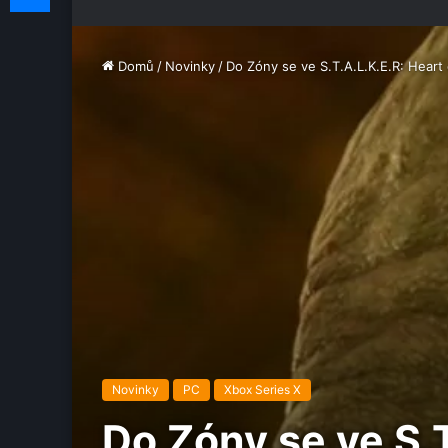
Domů
/
Novinky
/
Do Zóny se ve S.T.A.L.K.E.R: Heart
Novinky
PC
Xbox Series X
Do Zóny se ve S.