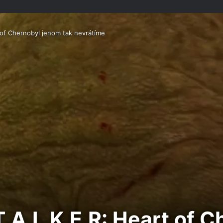
 of Chernobyl jenom tak nevrátíme
T.A.L.K.E.R: Heart of 