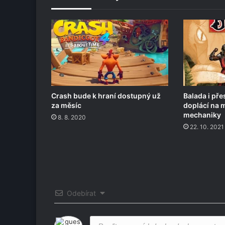
Crash bude k hraní dostupný už
Balada i př
za měsíc
doplácí na 
mechaniky
8. 8. 2020
22. 10. 2021
Odebírat