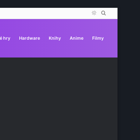
Switch
Vyhledat
skin
é hry
Hardware
Knihy
Anime
Filmy