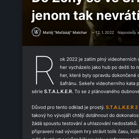
jenom tak nevrá
Matěj "Maťáááj" Malchar
12. 1. 2022
Naposledy a
R
ok 2022 je zatím plný videoherníc
her vycházelo jako hub po dešti to
her, které byly opravdu dokončené d
šafránu. Sekeře videoherního kata 
série
S.T.A.L.K.E.R.
To se z plánovaného dubnové
Důvod pro tento odklad je prostý.
S.T.A.L.K.E.R 2
takový ho vývojáři chtějí dotáhnout do dokonalost
žádá spoustu testování a uhlazování nedostatků. 
připraveni nad vývojem hry strávit tolik času, k