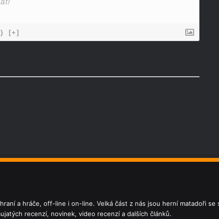
{}
[+]
aní a hráče, off-line i on-line. Velká část z nás jsou herní matadoři s
jatých recenzí, novinek, video recenzí a dalších článků.