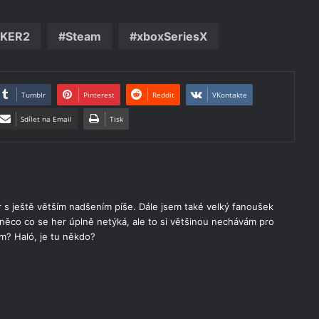
KER2
Steam
xboxSeriesX
Tumblr
Pinterest
Reddit
VKontakte
Sdílet na Email
Tisk
s ještě větším nadšením píše. Dále jsem také velký fanoušek
něco co se her úplně netýká, ale to si většinou nechávám pro
em? Haló, je tu někdo?