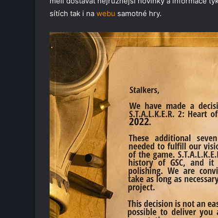
měli dostávat nejrůznější novinky a informace týk
sítích tak i na
webu
samotné hry.