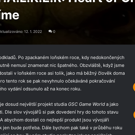
tíme
ktualizováno: 12. 1. 2022
0
h odkladů. Po zpackaném loňském roce, kdy nedokončených
 nutně nemusí znamenat nic špatného. Obzvláště, když jsme
ostali v loňském roce asi tolik, jako má běžný člověk doma
pro tento rok se pak nevyhnulo očekáváné pokračování
ho vydání odsunulo až na konec roku.
je dosud největší projekt studia
GSC Game World
a jako
i. Dle slov vývojářů si pak dovedení hry do tohoto stavu
A abychom dostali co nejlepší produkt jsou vývojáři
olik jen bude potřeba. Dále bychom pak také v průběhu roku