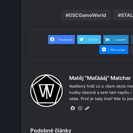
GSCGameWorld
STAL
Facebook
Twitter
LinkedIn
Messenger
Matěj "Maťáááj" Malchar
Nadšený hráč co o všem okolo her 
hudby obecně a sem tam napíšu i 
sebe. Proč je tady tma? Kde to js
Facebook
Instagram
Steam
Podobné články