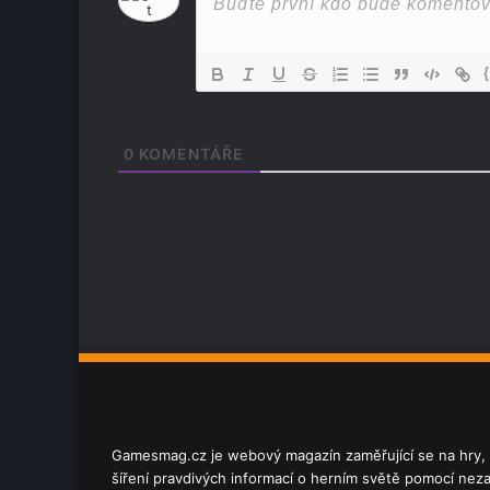
0
KOMENTÁŘE
e
Gamesmag.cz je webový magazín zaměřující se na hry, hr
šíření pravdivých informací o herním světě pomocí nezau