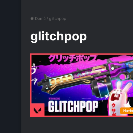
Domů
/
glitchpop
glitchpop
Novi