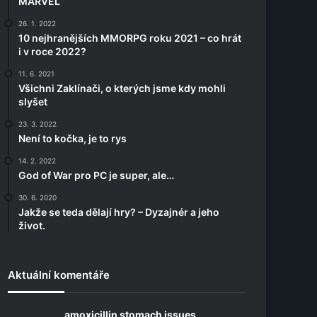
MARVEL
26. 1. 2022
10 nejhranějších MMORPG roku 2021 – co hrát
i v roce 2022?
11. 6. 2021
Všichni Zaklínači, o kterých jsme kdy mohli
slyšet
23. 3. 2022
Není to kočka, je to rys
14. 2. 2022
God of War pro PC je super, ale…
30. 6. 2020
Jakže se teda dělají hry? – Dyzajnér a jeho
život.
Aktuální komentáře
amoxicillin stomach issues