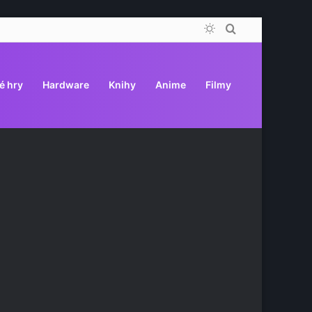
Switch
Vyhledat
skin
é hry
Hardware
Knihy
Anime
Filmy