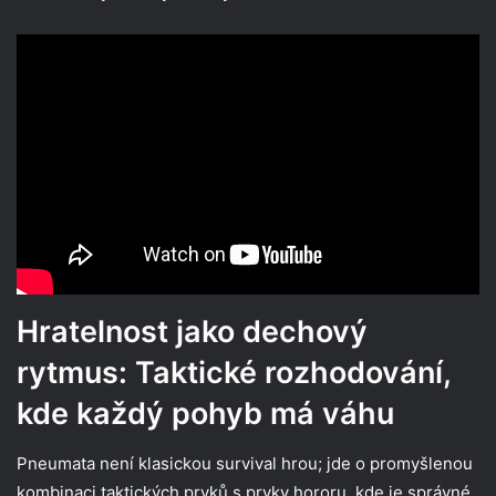
Hratelnost jako dechový
rytmus: Taktické rozhodování,
kde každý pohyb má váhu
Pneumata není klasickou survival hrou; jde o promyšlenou
kombinaci taktických prvků s prvky hororu, kde je správné