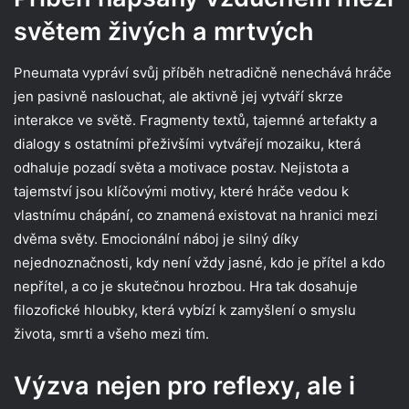
světem živých a mrtvých
Pneumata vypráví svůj příběh netradičně nenechává hráče
jen pasivně naslouchat, ale aktivně jej vytváří skrze
interakce ve světě. Fragmenty textů, tajemné artefakty a
dialogy s ostatními přeživšími vytvářejí mozaiku, která
odhaluje pozadí světa a motivace postav. Nejistota a
tajemství jsou klíčovými motivy, které hráče vedou k
vlastnímu chápání, co znamená existovat na hranici mezi
dvěma světy. Emocionální náboj je silný díky
nejednoznačnosti, kdy není vždy jasné, kdo je přítel a kdo
nepřítel, a co je skutečnou hrozbou. Hra tak dosahuje
filozofické hloubky, která vybízí k zamyšlení o smyslu
života, smrti a všeho mezi tím.
Výzva nejen pro reflexy, ale i