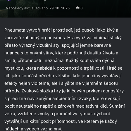
Naposledy aktualizováno: 29. 10. 2025
0
Pneumata vytvoří hráči prostředí, jež působí jako živý a
zároveň záhadný organismus. Hra využívá minimalistický,
přesto výrazný vizuální styl spojující jemné barevné
nuance s temnými stíny, které podtrhují dualitu života a
smrti, přítomnosti i neznáma. Každý kout světa dýchá
mystikou, která nabádá k pozornosti a trpělivosti. Hráč se
cítí jako součást něčeho většího, kde jeho činy vyvolávají
efekty nejen viditelné, ale i slyšitelné v jemném šepotu
přírody. Zvuková složka hry je klíčovým prvkem atmosféry,
s precizně navrženými ambientními zvuky, které evokují
pocit neustálého napětí a zároveň meditativní klid. Šumění
větru, vzdálené zvuky a proměnlivý rytmus dýchání
vytvářejí unikátní pocit přítomnosti, ve kterém je každý
nádech a výdech významný.