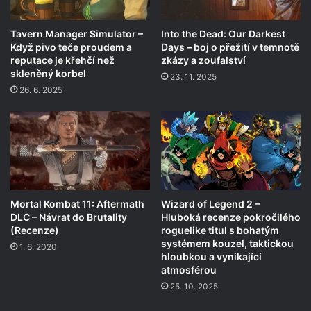
Tavern Manager Simulator –
Into the Dead: Our Darkest
Když pivo teče proudem a
Days – boj o přežití v temnotě
reputace je křehčí než
zkázy a zoufalství
skleněný korbel
23. 11. 2025
26. 6. 2025
Mortal Kombat 11: Aftermath
Wizard of Legend 2 –
DLC – Návrat do Brutality
Hluboká recenze pokročilého
(Recenze)
roguelike titul s bohatým
systémem kouzel, taktickou
1. 6. 2020
hloubkou a vynikající
atmosférou
25. 10. 2025