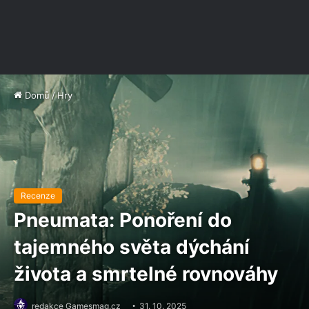
Domů
/
Hry
Recenze
Pneumata: Ponoření do
tajemného světa dýchání
života a smrtelné rovnováhy
redakce Gamesmag.cz
31. 10. 2025