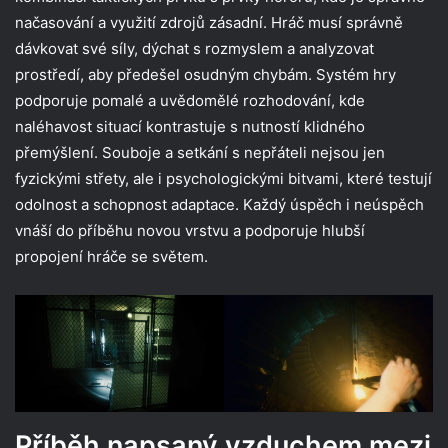
načasování a využití zdrojů zásadní. Hráč musí správně
dávkovat své síly, dýchat s rozmyslem a analyzovat
prostředí, aby předešel osudným chybám. Systém hry
podporuje pomalé a uvědomělé rozhodování, kde
naléhavost situací kontrastuje s nutností klidného
přemýšlení. Souboje a setkání s nepřáteli nejsou jen
fyzickými střety, ale i psychologickými bitvami, které testují
odolnost a schopnost adaptace. Každý úspěch i neúspěch
vnáší do příběhu novou vrstvu a podporuje hlubší
propojení hráče se světem.
Příběh napsaný vzduchem mezi