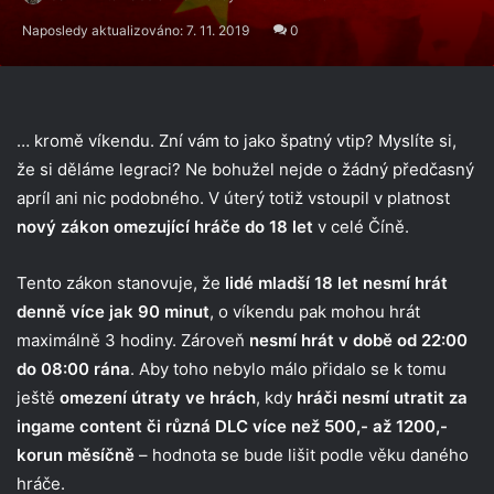
Naposledy aktualizováno: 7. 11. 2019
0
… kromě víkendu. Zní vám to jako špatný vtip? Myslíte si,
že si děláme legraci? Ne bohužel nejde o žádný předčasný
apríl ani nic podobného. V úterý totiž vstoupil v platnost
nový zákon omezující hráče do 18 let
v celé Číně.
Tento zákon stanovuje, že
lidé mladší 18 let
nesmí hrát
denně více jak 90 minut
, o víkendu pak mohou hrát
maximálně 3 hodiny. Zároveň
nesmí hrát v době od 22:00
do 08:00 rána
. Aby toho nebylo málo přidalo se k tomu
ještě
omezení útraty ve hrách
, kdy
hráči nesmí utratit za
ingame content či různá DLC více než 500,- až 1200,-
korun měsíčně
– hodnota se bude lišit podle věku daného
hráče.