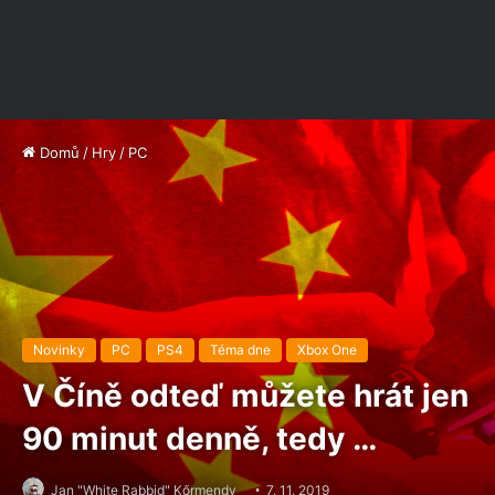
Domů
/
Hry
/
PC
Novinky
PC
PS4
Téma dne
Xbox One
V Číně odteď můžete hrát jen
90 minut denně, tedy …
Jan "White Rabbid" Kőrmendy
7. 11. 2019