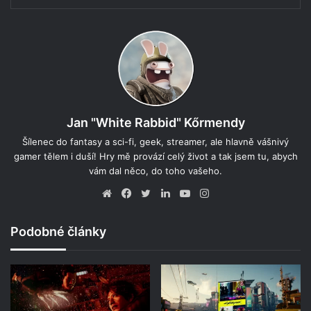
Jan "White Rabbid" Kőrmendy
Šílenec do fantasy a sci-fi, geek, streamer, ale hlavně vášnivý
gamer tělem i duší! Hry mě provází celý život a tak jsem tu, abych
vám dal něco, do toho vašeho.
Website
Facebook
Twitter
LinkedIn
YouTube
Instagram
Podobné články