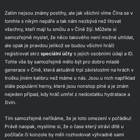
Zatím nejsou známy postihy, ale jak všichni víme Čína se v
tomhle s nikým nepáře a tak nám nezbývá než litovat
všechny, kteří mají tu smůlu a v Číně žijí. Můžete si
samozřejmě myslet, že něco takového není možné uhlídat,
ale opak je pravdou jelikož se budou všichni hráči
registrovat skrz
speciální účty
s jejich osobními údaji a ID.
Tohle vše by samozřejmě mělo být pro dobro mladé
generace v Číně, která aktuálně trpí závislostmi na hrách v
trošku jiném kalibru než máme u nás. Jsou u nich například
stále populární herny, které jsou nonstop plné a je znám
nejeden případ, kdy hráč umřel z nedostatku hydratace a
živin.
Tím samozřejmě neříkáme, že je toto omezení v pořádku!
Právě naopak, myslíme si, že o čase který stráví dítě u
počítače či konzole by měli rozhodovat výhradně sami