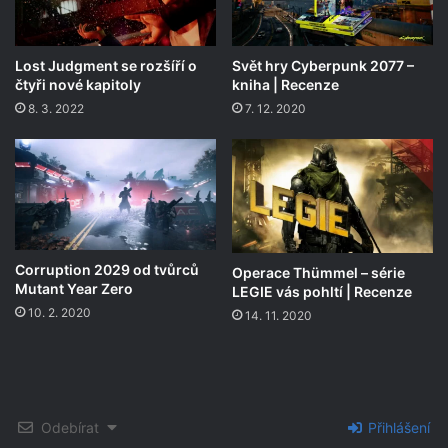
Lost Judgment se rozšíří o
Svět hry Cyberpunk 2077 –
čtyři nové kapitoly
kniha | Recenze
8. 3. 2022
7. 12. 2020
Corruption 2029 od tvůrců
Operace Thümmel – série
Mutant Year Zero
LEGIE vás pohltí | Recenze
10. 2. 2020
14. 11. 2020
Odebírat
Přihlášení