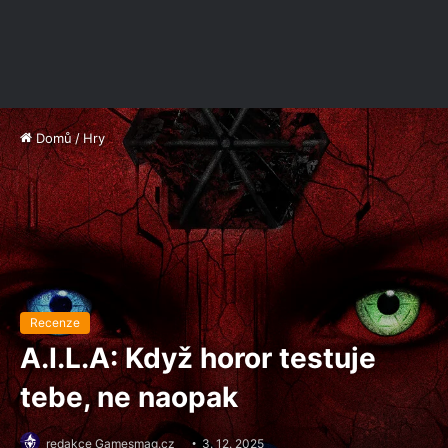
Domů
/
Hry
Recenze
A.I.L.A: Když horor testuje
tebe, ne naopak
redakce Gamesmag.cz
3. 12. 2025