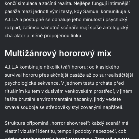
končí simulace a začíná realita. Nejlépe fungují intimnější
pasáže mezi jednotlivými testy, kdy Samuel komunikuje s
A.I.L.A a postupně se odhaluje jeho minulost i psychický
rozpad, zatímco samotné scénáře mají spíše antologický
charakter a méně propojenou linku.
Multižánrový hororový mix
A.I.L.A kombinuje několik tváří hororu: od klasického
survival hororu přes akčnější pasáže až po surrealističtější
psychologické sekvence. V jednom testu prcháte před
rituálním kultem v dusivém venkovském prostředí, v jiném
řešíte brutální environmentální hádanky, jindy vedete
krvavé souboje se středověky stylizovanými nepřáteli.
Struktura připomíná „horror showreel“: každý scénář má
vlastní vizuální identitu, tempo i podoby nebezpečí, což