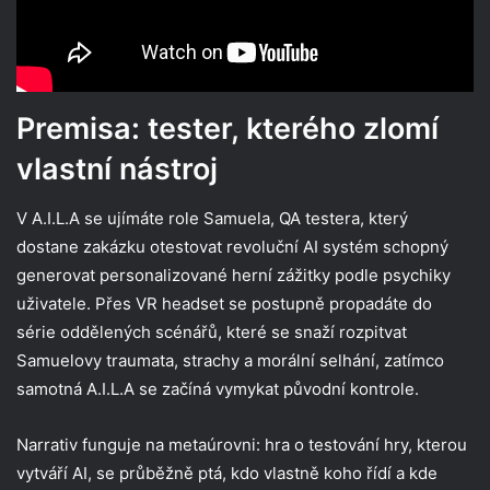
Premisa: tester, kterého zlomí
vlastní nástroj
V A.I.L.A se ujímáte role Samuela, QA testera, který
dostane zakázku otestovat revoluční AI systém schopný
generovat personalizované herní zážitky podle psychiky
uživatele. Přes VR headset se postupně propadáte do
série oddělených scénářů, které se snaží rozpitvat
Samuelovy traumata, strachy a morální selhání, zatímco
samotná A.I.L.A se začíná vymykat původní kontrole.​
Narrativ funguje na metaúrovni: hra o testování hry, kterou
vytváří AI, se průběžně ptá, kdo vlastně koho řídí a kde