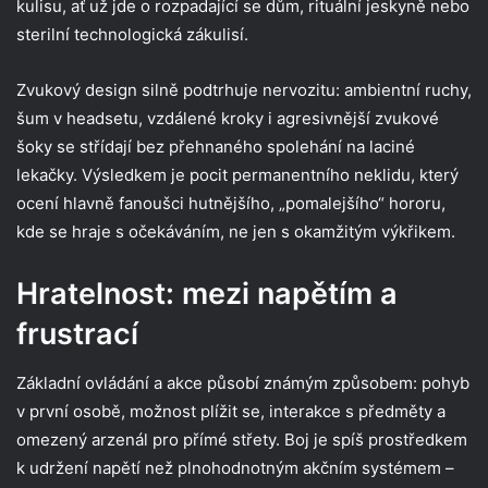
kulisu, ať už jde o rozpadající se dům, rituální jeskyně nebo
sterilní technologická zákulisí.
Zvukový design silně podtrhuje nervozitu: ambientní ruchy,
šum v headsetu, vzdálené kroky i agresivnější zvukové
šoky se střídají bez přehnaného spolehání na laciné
lekačky. Výsledkem je pocit permanentního neklidu, který
ocení hlavně fanoušci hutnějšího, „pomalejšího“ hororu,
kde se hraje s očekáváním, ne jen s okamžitým výkřikem.​
Hratelnost: mezi napětím a
frustrací
Základní ovládání a akce působí známým způsobem: pohyb
v první osobě, možnost plížit se, interakce s předměty a
omezený arzenál pro přímé střety. Boj je spíš prostředkem
k udržení napětí než plnohodnotným akčním systémem –