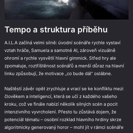
Tempo a struktura příběhu
A.I.L.A začíná velmi silně: úvodní scénáře rychle vystaví
vztah hráče, Samuela a samotné AI, zároveň vizuálně
ohromí a rychle vysvětlí hlavní gimmick. Střed hry ale
zpomaluje, roztříštěnost scénářů a menší důraz na hlavní
linku způsobují, že motivace „co bude dál“ oslábne.
Naštěstí závěr opět zrychluje a vrací se ke konfliktu mezi
člověkem a inteligencí, která se učí z každého vašeho
kroku, což ve finále nabízí několik silných scén a pocit
intenzivního vyvrcholení. Přesto tu zůstává dojem, že
potenciál tématu – osobní rozklad hlavního hrdiny skrze
algoritmicky generovaný horor – mohl jít v rámci scénáře