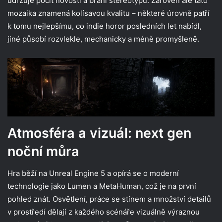
udržuje pocit novosti a brání stereotypu. Zároveň ale tato
mozaika znamená kolísavou kvalitu – některé úrovně patří
k tomu nejlepšímu, co indie horor posledních let nabídl,
jiné působí rozvlekle, mechanicky a méně promyšleně.
Atmosféra a vizuál: next gen
noční můra
Hra běží na Unreal Engine 5 a opírá se o moderní
technologie jako Lumen a MetaHuman, což je na první
pohled znát. Osvětlení, práce se stínem a množství detailů
v prostředí dělají z každého scénáře vizuálně výraznou